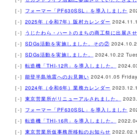
［-］
フォーマー「PF630SSL」を導入しました
20
［-］
2025年（令和7年）阪村カレンダー
2024.11.
［-］
うじたわら・ハートのまちの商工祭に出展さ
［-］
SDGs活動を実施しました。その②
2024.10.2
［-］
SDGs活動を実施しました。
2024.10.22 Tue
［-］
転造機「THI-12R」を導入しました。
2024.03
［-］
能登半島地震へのお見舞い
2024.01.05 Frida
［-］
2024年（令和6年）業務カレンダー
2023.12.
［-］
東京営業所がリニューアルされました。
2023.
［-］
フォーマー「PF630SSL」を導入しました
20
［-］
転造機「THI-16R」を導入しました。
2022.04
［-］
東京営業所仮事務所移転のお知らせ
2022.02.