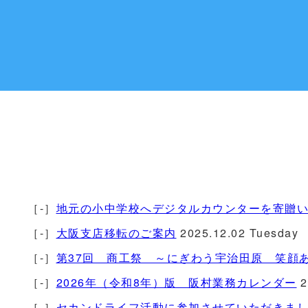
［-］
地元の小中学校へデジタルカウンターを寄贈
［-］
大阪支店移転のご案内
2025.12.02 Tuesday
［-］
第37回 商工祭 ～にぎわう宇治田原 笑顔
［-］
2026年（令和8年）版 阪村業務カレンダー
2
［-］
セカンドライフ活動に参加させていただきま