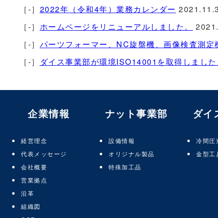
［-］
2022年（令和4年）業務カレンダー
2021.11.
［-］
ホームページをリニューアルしました。
2021.
［-］
パーツフォーマー、NC旋盤機、画像検査測定
［-］
ダイス事業部が環境ISO14001を取得しました
企業情報
ナット事業部
ダイ
経営理念
設備情報
冷間圧
代表メッセージ
オリジナル製品
金型工
会社概要
特殊加工品
営業拠点
沿革
組織図