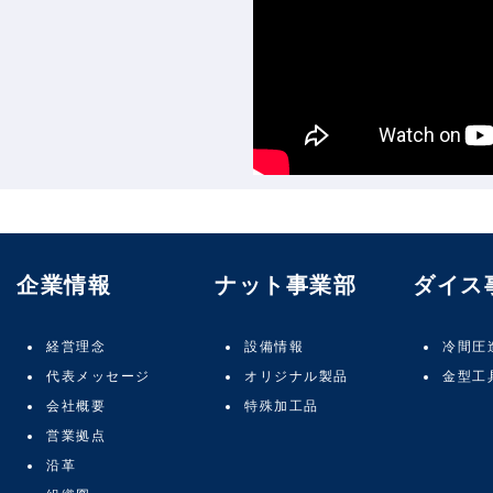
企業情報
ナット事業部
ダイス
経営理念
設備情報
冷間圧
代表メッセージ
オリジナル製品
金型工
会社概要
特殊加工品
営業拠点
沿革