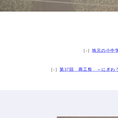
［-］
地元の小中
［-］
第37回 商工祭 ～にぎ